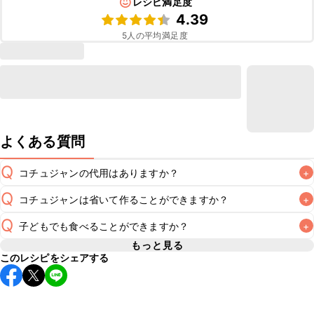
レシピ満足度
4.39
5
人の平均満足度
よくある質問
Q
コチュジャンの代用はありますか？
+
Q
コチュジャンは省いて作ることができますか？
+
A
コチュジャンの代用は
こちら
Q
子どもでも食べることができますか？
+
使用量が少ない場合は省いてもお作りいただけますが、メイ
ンの味付けとして使用している場合は省くと味がぼやける可
もっと見る
A
このレシピをシェアする
コチュジャンは甘辛い風味が特徴の食材なため、お子様や辛
能性があるため、 
こちら
 の食材で味を調えて仕上げること
い味付けが苦手な方は風味や刺激を強く感じる可能性がござ
います。使用する食材や味付けにつきましては普段のお子様
A
の食事内容にあわせて変更し、ご家庭でお召し上がりいただ