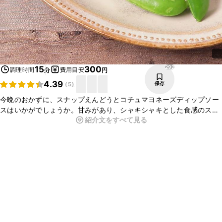
292
15
300
調理時間
費用目安
分
円
4.39
保存
(
5
)
今晩のおかずに、スナップえんどうとコチュマヨネーズディップソー
スはいかがでしょうか。甘みがあり、シャキシャキとした食感のス
紹介文をすべて見る
ナップえんどうに、ピリ辛のコチュマヨネーズのディップソースをつ
けると、とてもおいしいですよ。