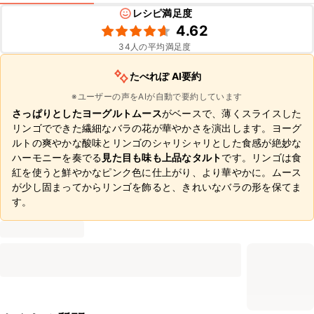
レシピ満足度
4.62
34
人の平均満足度
たべれぽ AI要約
※ユーザーの声をAIが自動で要約しています
さっぱりとしたヨーグルトムース
がベースで、薄くスライスした
リンゴでできた繊細なバラの花が華やかさを演出します。ヨーグ
ルトの爽やかな酸味とリンゴのシャリシャリとした食感が絶妙な
ハーモニーを奏でる
見た目も味も上品なタルト
です。リンゴは食
紅を使うと鮮やかなピンク色に仕上がり、より華やかに。ムース
が少し固まってからリンゴを飾ると、きれいなバラの形を保てま
す。