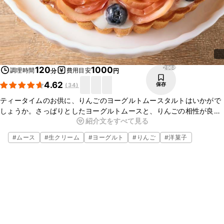
2968
120
1000
調理時間
費用目安
分
円
4.62
保存
(
34
)
ティータイムのお供に、りんごのヨーグルトムースタルトはいかがで
しょうか。さっぱりとしたヨーグルトムースと、りんごの相性が良
紹介文をすべて見る
く、とてもおいしいですよ。市販のタルト生地を使うと、とても簡単
に作れるので、ぜひお試しくださいね。
#
ムース
#
生クリーム
#
ヨーグルト
#
りんご
#
洋菓子