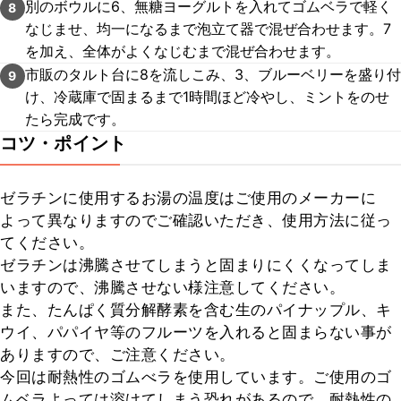
別のボウルに6、無糖ヨーグルトを入れてゴムベラで軽く
8
なじませ、均一になるまで泡立て器で混ぜ合わせます。7
を加え、全体がよくなじむまで混ぜ合わせます。
市販のタルト台に8を流しこみ、3、ブルーベリーを盛り付
9
け、冷蔵庫で固まるまで1時間ほど冷やし、ミントをのせ
たら完成です。
コツ・ポイント
ゼラチンに使用するお湯の温度はご使用のメーカーに
よって異なりますのでご確認いただき、使用方法に従っ
てください。

ゼラチンは沸騰させてしまうと固まりにくくなってしま
いますので、沸騰させない様注意してください。

また、たんぱく質分解酵素を含む生のパイナップル、キ
ウイ、パパイヤ等のフルーツを入れると固まらない事が
ありますので、ご注意ください。

今回は耐熱性のゴムべラを使用しています。ご使用のゴ
ムベラよっては溶けてしまう恐れがあるので、耐熱性の