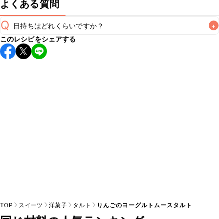
よくある質問
Q
日持ちはどれくらいですか？
+
このレシピをシェアする
保存期間は冷蔵で当日中が目安です。なるべくお早めにお召
し上がりください。

A
※日持ちは目安です。
こちら
の注意事項をご確認の上、正し
TOP
スイーツ
洋菓子
タルト
りんごのヨーグルトムースタルト