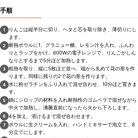
手順
りんごは縦半分に切り、ヘタと芯を取り除き、薄切りにし
1
ます。
耐熱ボウルに1、グラニュー糖、レモン汁を入れ、ふんわ
2
りとラップをかけ、600Wの電子レンジで、りんごがしん
なりとするまで5分ほど加熱します。
粗熱を取り、縦に5枚ほど並べ、端から丸めて花の形を作
3
ります。同様に残りの2で花の形を作ります。
水に粉ゼラチンをふり入れて混ぜ合わせ、10分ほど置きま
4
す。
鍋にシロップの材料を入れ耐熱性のゴムベラで混ぜながら
5
中火で加熱し、沸騰直前になったら火から下ろします。
4を加え、溶けるまで混ぜ合わせます。
6
ボウルに生クリームを入れ、ハンドミキサーで泡立て、8
7
分立てにします。