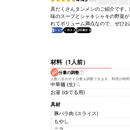
具だくさんタンメンのご紹介です。
味のスープとシャキシャキの野菜が
れてボリューム満点なので、ぜひお
印刷する
シェア
ポスト
材料
（
1人前
）
分量の調整
人数に合わせて分量を調整できます。料理の時間
中華麺 (生)
お湯 (ゆでる用)
具材
豚バラ肉 (スライス)
もやし
ニラ