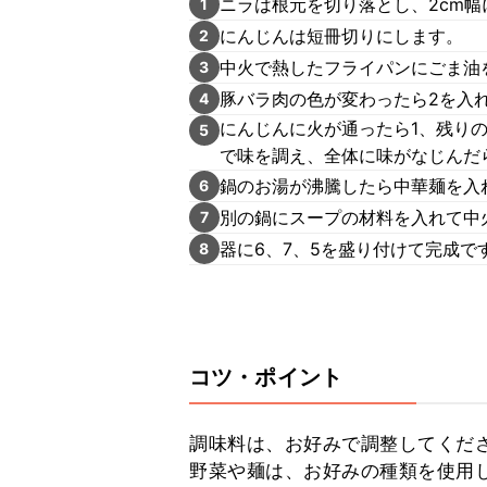
ニラは根元を切り落とし、2cm
1
にんじんは短冊切りにします。
2
中火で熱したフライパンにごま油
3
豚バラ肉の色が変わったら2を入
4
にんじんに火が通ったら1、残り
5
で味を調え、全体に味がなじんだ
鍋のお湯が沸騰したら中華麺を入
6
別の鍋にスープの材料を入れて中
7
器に6、7、5を盛り付けて完成で
8
コツ・ポイント
調味料は、お好みで調整してくださ
野菜や麺は、お好みの種類を使用し