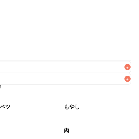
+
+
リ
がりいただくことをおすすめします。

ャベツ
もやし
ラ
肉