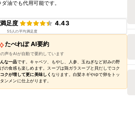
ラダ油でも代用可能です。
満足度
4.43
55
人の平均満足度
たべれぽ AI要約
ーの声をAIが自動で要約しています
んな一品
です。キャベツ、もやし、人参、玉ねぎなど好みの野
げの食感も楽しめます。スープは鶏ガラスープと貝だしでコク
コクが増して更に美味しく
なります。白髪ネギやゆで卵をトッ
タンメンに仕上がります。