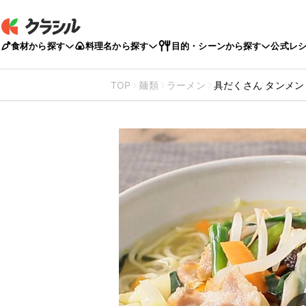
食材から探す
料理名から探す
目的・シーンから探す
公式レ
TOP
麺類
ラーメン
具だくさん タンメン