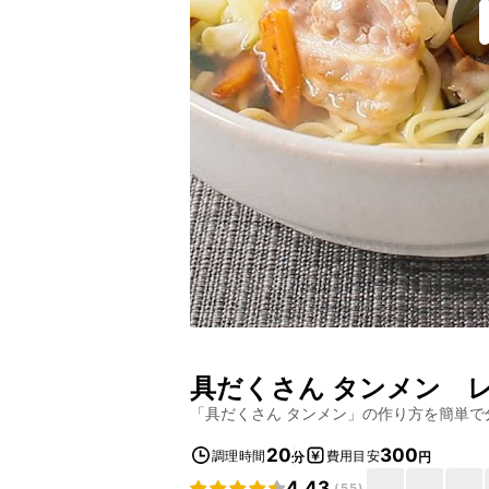
具だくさん タンメン
レ
「
具だくさん タンメン
」の作り方を簡単で
20
300
調理時間
費用目安
分
円
4.43
(
55
)