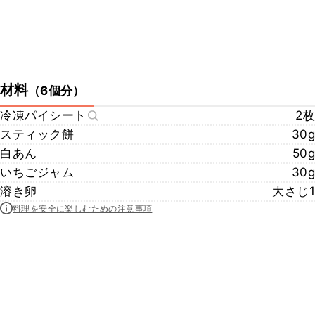
材料
（
6個分
）
冷凍パイシート
2枚
スティック餅
30g
白あん
50g
いちごジャム
30g
溶き卵
大さじ1
料理を安全に楽しむための注意事項