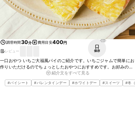
294
30
400
調理時間
費用目安
分
円
レビュー
保存
一口おやつ いちご大福風パイのご紹介です。いちごジャムで簡単にお
作りいただけるのでちょっとしたおやつにおすすめです。お好みの
紹介文をすべて見る
ジャムやあんを入れてもいいですね。ハートや星など、パイシートを
型抜きしてからでも可愛くお作りいただけますよ。
#
パイシート
#
バレンタインデー
#
ホワイトデー
#
スイーツ
#
冬（