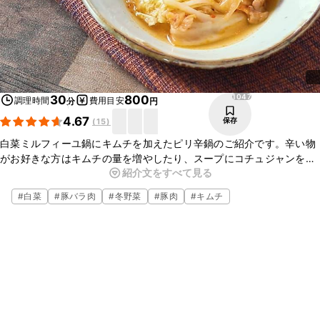
1047
30
800
調理時間
費用目安
分
円
4.67
保存
(
15
)
白菜ミルフィーユ鍋にキムチを加えたピリ辛鍋のご紹介です。辛い物
がお好きな方はキムチの量を増やしたり、スープにコチュジャンを加
紹介文をすべて見る
えても美味しくいただけますよ。アレンジとして上にチーズをかけて
まろやかにもいただけます。ぜひお試しください。
#
白菜
#
豚バラ肉
#
冬野菜
#
豚肉
#
キムチ