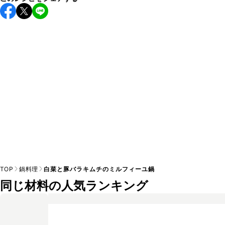
保存期間は冷蔵で翌日中が目安です。なるべくお早めにお召
し上がりください。

A
※日持ちは目安です。
こちら
の注意事項をご確認の上、正し
TOP
鍋料理
白菜と豚バラキムチのミルフィーユ鍋
同じ材料の人気ランキング