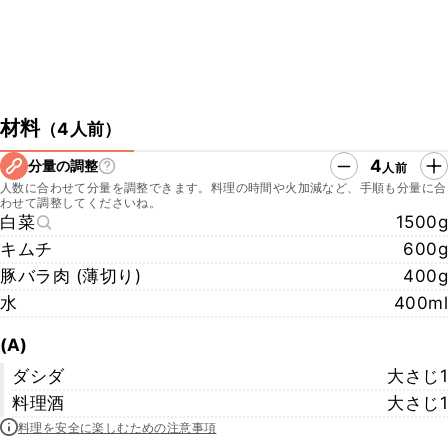
材料
（
4人前
）
4
分量の調整
人前
人数に合わせて分量を調整できます。料理の時間や火加減など、手順も分量に合
わせて調整してくださいね。
白菜
1500g
キムチ
600g
豚バラ肉 (薄切り)
400g
水
400ml
(A)
ダシダ
大さじ1
料理酒
大さじ1
料理を安全に楽しむための注意事項