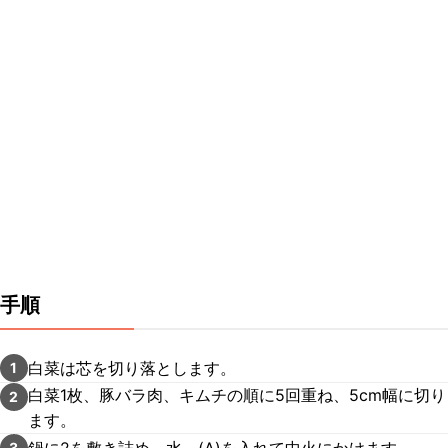
手順
白菜は芯を切り落とします。
1
白菜1枚、豚バラ肉、キムチの順に5回重ね、5cm幅に切り
2
ます。
鍋に2を敷き詰め、水、(A)を入れて中火にかけます。
3