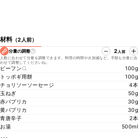
材料
（
2人前
）
2
分量の調整
人前
人数に合わせて分量を調整できます。料理の時間や火加減など、手順も分量に合
わせて調整してくださいね。
ビーフン
100g
トッポギ用餅
100g
チョリソーソーセージ
4本
玉ねぎ
50g
赤パプリカ
30g
黄パプリカ
30g
青唐辛子
2本
お湯
500ml