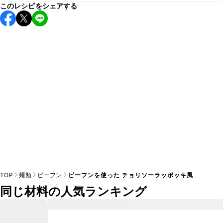
このレシピをシェアする
ンの味付けとして使用している場合は省くと味がぼやける可
A
コチュジャンは甘辛い風味が特徴の食材なため、お子様や辛
能性があるため、 
こちら
 の食材で味を調えて仕上げること
い味付けが苦手な方は風味や刺激を強く感じる可能性がござ
います。使用する食材や味付けにつきましては普段のお子様
A
の食事内容にあわせて変更し、ご家庭でお召し上がりいただ
けるかをご判断いただいた上で、安全にクラシルレシピをご
TOP
麺類
ビーフン
ビーフンを使った チョリソーラッポッキ風
同じ材料の人気ランキング