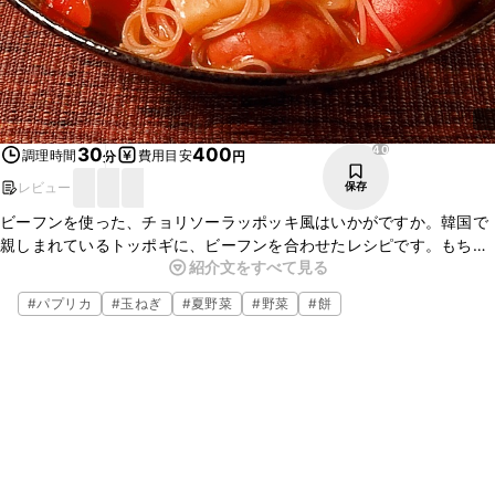
40
30
400
調理時間
費用目安
分
円
レビュー
保存
ビーフンを使った、チョリソーラッポッキ風はいかがですか。韓国で
親しまれているトッポギに、ビーフンを合わせたレシピです。もちも
紹介文をすべて見る
ちとした食感のトッポギとビーフンに、甘辛いタレが絡んでおいしい
ですよ。ぜひお試しください。
#
パプリカ
#
玉ねぎ
#
夏野菜
#
野菜
#
餅