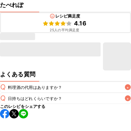
たべれぽ
レシピ満足度
4.16
25
人の平均満足度
よくある質問
Q
料理酒の代用はありますか？
+
Q
日持ちはどれくらいですか？
+
A
このレシピをシェアする
保存期間は冷蔵で当日中が目安です。なるべくお早めにお召
し上がりください。

A
※日持ちは目安です。
こちら
の注意事項をご確認の上、正し