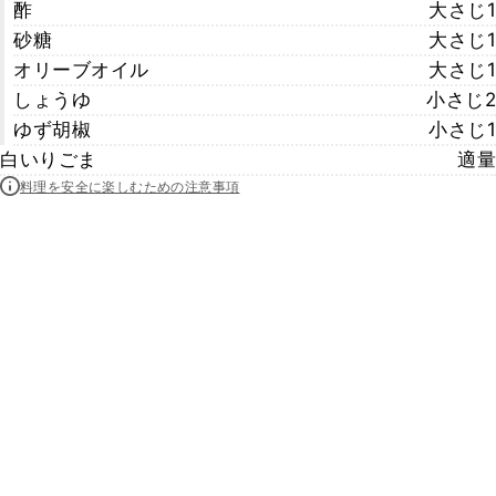
酢
大さじ1
砂糖
大さじ1
オリーブオイル
大さじ1
しょうゆ
小さじ2
ゆず胡椒
小さじ1
白いりごま
適量
料理を安全に楽しむための注意事項