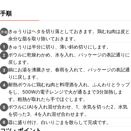
手順
きゅうりはヘタを切り落としておきます。鶏むね肉は皮と
準備
余分な脂を取り除いておきます。
きゅうりは半分に切り、薄い斜め切りにします。
1
ボウルに乾燥わかめ、水を入れ、パッケージの表記通りに
2
戻します。
鍋にお湯を沸騰させ、春雨を入れて、パッケージの表記通
3
りに戻します。
耐熱ボウルに鶏むね肉と料理酒を入れ、ふんわりとラップ
4
をし、500Wの電子レンジで火が通るまで3分加熱しま
す。粗熱が取れたら手でほぐします。
ボウルに(A)を入れ混ぜ合わせ、1、水気を切った2、水気
5
を切った3、4を入れ混ぜ合わせます。
器に盛り付け、白いりごまを散らして完成です。
6
コツ・ポイント