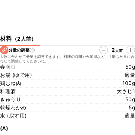
材料
（
2人前
）
2
分量の調整
人前
人数に合わせて分量を調整できます。料理の時間や火加減など、手順も分量に合
わせて調整してくださいね。
春雨
50g
お湯 (ゆで用)
適量
鶏むね肉
100g
料理酒
大さじ1
きゅうり
50g
乾燥わかめ
5g
水 (戻す用)
適量
(A)