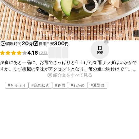
671
20
300
調理時間
費用目安
分
円
4.16
保存
(
25
)
夕食にあと一品に、お酢でさっぱりと仕上げた春雨サラダはいかがで
すか。ゆず胡椒の辛味がアクセントとなり、箸の進む味付けです。お
紹介文をすべて見る
酒のおつまみにもぴったりですよ。身近な食材でお手軽にお作りいた
だけます。ぜひお試しくださいね。
#
きゅうり
#
鶏むね肉
#
春雨
#
わかめ
#
夏野菜