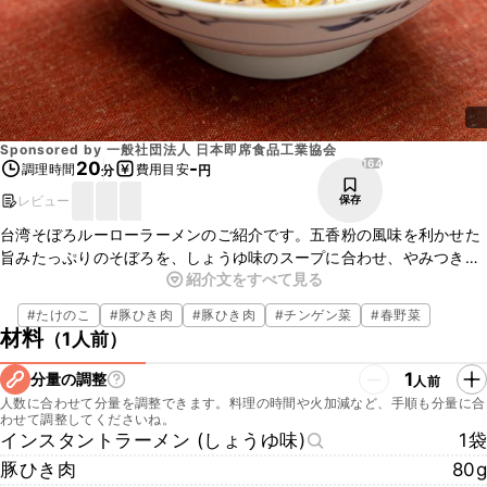
Sponsored by
一般社団法人 日本即席食品工業協会
164
20
-
調理時間
費用目安
分
円
レビュー
保存
台湾そぼろルーローラーメンのご紹介です。五香粉の風味を利かせた
旨みたっぷりのそぼろを、しょうゆ味のスープに合わせ、やみつきに
紹介文をすべて見る
なる一品に仕上げました。添付のスープを半量にしても、満足感のあ
る味わいですよ。そぼろはレンジでお作りいただけるお手軽レシピな
#
たけのこ
#
豚ひき肉
#
豚ひき肉
#
チンゲン菜
#
春野菜
ので、忙しいときにもおすすめです。自宅で台湾気分を味わってみて
材料
（
1人前
）
くださいね。
1
分量の調整
人前
人数に合わせて分量を調整できます。料理の時間や火加減など、手順も分量に合
わせて調整してくださいね。
インスタントラーメン (しょうゆ味)
1袋
豚ひき肉
80g