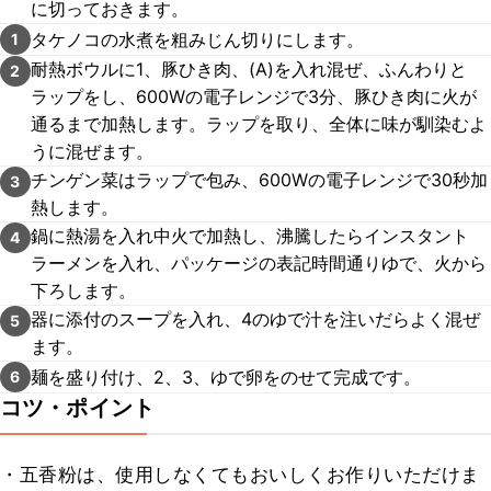
に切っておきます。
タケノコの水煮を粗みじん切りにします。
1
耐熱ボウルに1、豚ひき肉、(A)を入れ混ぜ、ふんわりと
2
ラップをし、600Wの電子レンジで3分、豚ひき肉に火が
通るまで加熱します。ラップを取り、全体に味が馴染むよ
うに混ぜます。
チンゲン菜はラップで包み、600Wの電子レンジで30秒加
3
熱します。
鍋に熱湯を入れ中火で加熱し、沸騰したらインスタント
4
ラーメンを入れ、パッケージの表記時間通りゆで、火から
下ろします。
器に添付のスープを入れ、4のゆで汁を注いだらよく混ぜ
5
ます。
麺を盛り付け、2、3、ゆで卵をのせて完成です。
6
コツ・ポイント
・五香粉は、使用しなくてもおいしくお作りいただけま