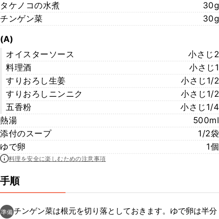
タケノコの水煮
30g
チンゲン菜
30g
(A)
オイスターソース
小さじ2
料理酒
小さじ1
すりおろし生姜
小さじ1/2
すりおろしニンニク
小さじ1/2
五香粉
小さじ1/4
熱湯
500ml
添付のスープ
1/2袋
ゆで卵
1個
料理を安全に楽しむための注意事項
手順
チンゲン菜は根元を切り落としておきます。ゆで卵は半分
準備