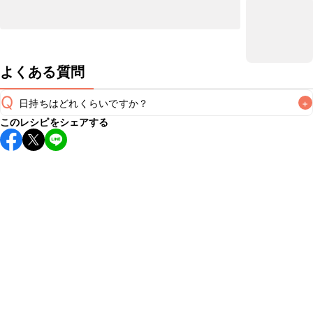
よくある質問
Q
日持ちはどれくらいですか？
+
このレシピをシェアする
保存期間は冷蔵で当日中が目安です。なるべくお早めにお召
し上がりください。

A
※日持ちは目安です。
こちら
の注意事項をご確認の上、正し