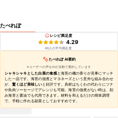
たべれぽ
レシピ満足度
4.29
46
人の平均満足度
たべれぽ AI要約
※ユーザーの声をAIが自動で要約しています
シャキシャキとした白菜の食感
と海苔の磯の香りが見事にマッチ
した一品です。海苔の佃煮とマヨネーズという意外な組み合わせ
が、
驚くほど美味しい
と好評です。具材はちくわの代わりにツナ
や魚肉ソーセージでアレンジも可能。海苔の佃煮がない時は、刻
み海苔と醤油でも代用できます。材料を和えるだけの簡単調理
で、手軽に作れる副菜としておすすめです。