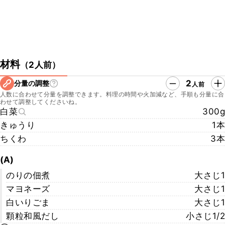
材料
（
2人前
）
2
分量の調整
人前
人数に合わせて分量を調整できます。料理の時間や火加減など、手順も分量に合
わせて調整してくださいね。
白菜
300g
きゅうり
1本
ちくわ
3本
(A)
のりの佃煮
大さじ1
マヨネーズ
大さじ1
白いりごま
大さじ1
顆粒和風だし
小さじ1/2