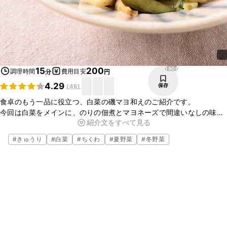
1806
15
200
調理時間
費用目安
分
円
4.29
保存
(
46
)
食卓のもう一品に役立つ、白菜の磯マヨ和えのご紹介です。
今回は白菜をメインに、のりの佃煮とマヨネーズで間違いなしの味付
紹介文をすべて見る
けの和え物に仕上げました。
甘辛いのでお子様にはもちろんのこと、お酒のあてにもピッタリで
#
きゅうり
#
白菜
#
ちくわ
#
夏野菜
#
冬野菜
す。
電子レンジ一つで簡単に作れるのでぜひお試しくださいね。