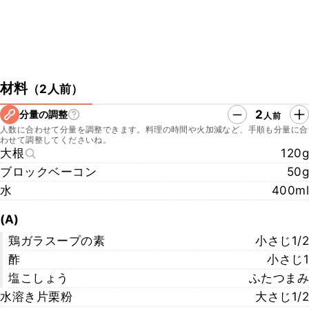
材料
（
2人前
）
2
分量の調整
人前
人数に合わせて分量を調整できます。料理の時間や火加減など、手順も分量に合
わせて調整してくださいね。
大根
120g
ブロックベーコン
50g
水
400ml
(A)
鶏ガラスープの素
小さじ1/2
酢
小さじ1
塩こしょう
ふたつまみ
水溶き片栗粉
大さじ1/2