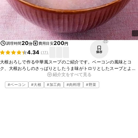
196
20
200
調理時間
費用目安
分
円
4.34
保存
(
17
)
大根おろしで作る中華風スープのご紹介です。ベーコンの風味とコ
ク、大根おろしのさっぱりとしたうま味がトロリとしたスープとよく
紹介文をすべて見る
合いおいしいですよ。お手軽な材料でできて朝ごはん等にも喜ばれま
すよ。ぜひ、お試しくださいね。
#
ベーコン
#
大根
#
加工肉
#
肉料理
#
野菜