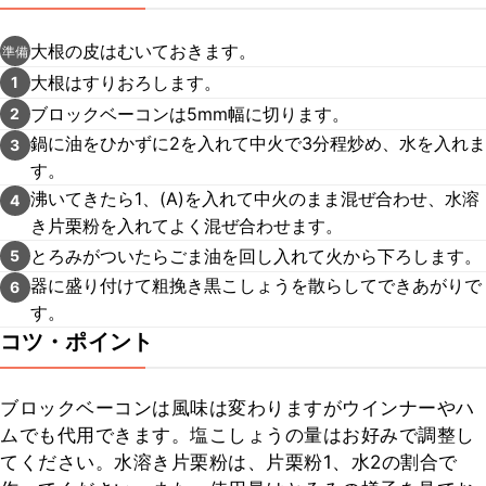
大根の皮はむいておきます。
準備
大根はすりおろします。
1
ブロックベーコンは5mm幅に切ります。
2
鍋に油をひかずに2を入れて中火で3分程炒め、水を入れま
3
す。
沸いてきたら1、(A)を入れて中火のまま混ぜ合わせ、水溶
4
き片栗粉を入れてよく混ぜ合わせます。
とろみがついたらごま油を回し入れて火から下ろします。
5
器に盛り付けて粗挽き黒こしょうを散らしてできあがりで
6
す。
コツ・ポイント
ブロックベーコンは風味は変わりますがウインナーやハ
ムでも代用できます。塩こしょうの量はお好みで調整し
てください。水溶き片栗粉は、片栗粉1、水2の割合で