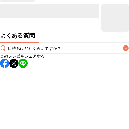
よくある質問
Q
日持ちはどれくらいですか？
+
このレシピをシェアする
保存期間は冷蔵で翌日中が目安です。なるべくお早めにお召
し上がりください。

A
※日持ちは目安です。
こちら
の注意事項をご確認の上、正し