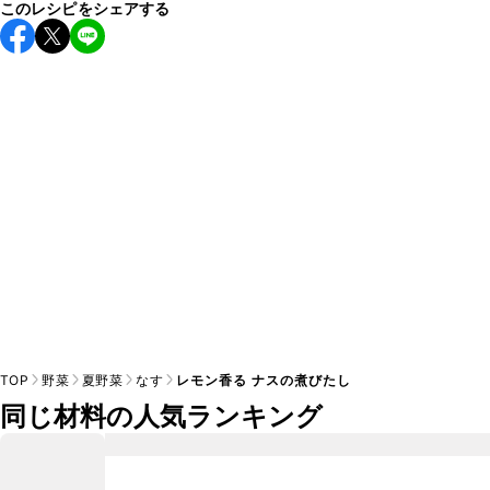
このレシピをシェアする
保存期間は冷蔵で翌日中が目安です。なるべくお早めにお召
し上がりください。

A
※日持ちは目安です。
こちら
の注意事項をご確認の上、正し
TOP
野菜
夏野菜
なす
レモン香る ナスの煮びたし
同じ材料の人気ランキング