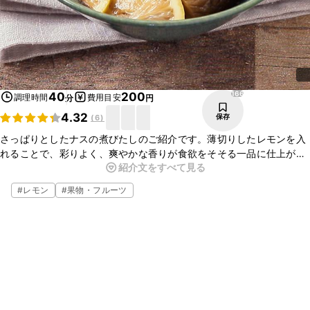
166
40
200
調理時間
費用目安
分
円
4.32
保存
(
6
)
さっぱりとしたナスの煮びたしのご紹介です。薄切りしたレモンを入
れることで、彩りよく、爽やかな香りが食欲をそそる一品に仕上がり
紹介文をすべて見る
ます。普段と違う煮びたしを食べたい時におすすめです。簡単に作れ
ますのでぜひお試しください。
#
レモン
#
果物・フルーツ