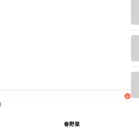
+
リ
なるべくお早めにお召し上がりください。

菜
春野菜