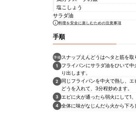
塩こしょう
サラダ油
料理を安全に楽しむための注意事項
手順
スナップえんどうはヘタと筋を取
準備
フライパンにサラダ油をひいて中
1
り出します。
同じフライパンを中火で熱し、エ
2
どうを入れて、3分程炒めます。
エビに火が通ったら弱火にして1、
3
全体に味がなじんだら火から下ろ
4