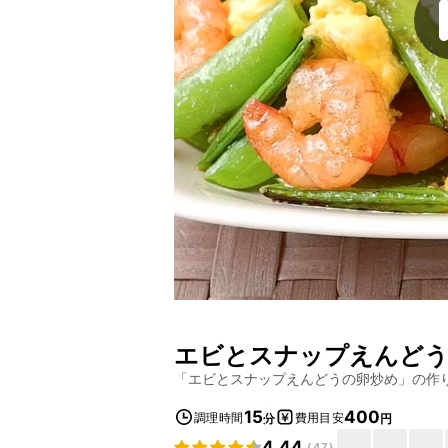
エビとスナップえんどう
「
エビとスナップえんどうの卵炒め
」の作
15
400
調理時間
費用目安
分
円
4.44
(
47
)