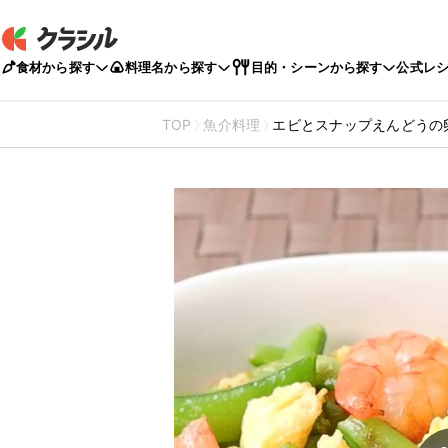
食材から探す
料理名から探す
目的・シーンから探す
公式レ
TOP
魚介料理
エビとスナップえんどうの