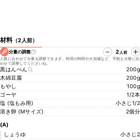
材料
（
2人前
）
2
分量の調整
人前
人数に合わせて分量を調整できます。料理の時間や火加減など、手順も分量に合
わせて調整してくださいね。
黒はんぺん
200g
木綿豆腐
200g
もやし
100g
ゴーヤ
1/2本
塩 (塩もみ用)
小さじ1/2
溶き卵 (Mサイズ)
2個分
(A)
しょうゆ
小さじ2