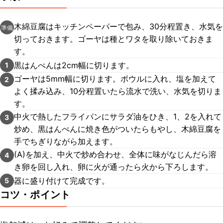
木綿豆腐はキッチンペーパーで包み、30分程置き、水気を
準備
切っておきます。ゴーヤは種とワタを取り除いておきま
す。
黒はんぺんは2cm幅に切ります。
1
ゴーヤは5mm幅に切ります。ボウルに入れ、塩を加えて
2
よく揉み込み、10分程置いたら流水で洗い、水気を切りま
す。
中火で熱したフライパンにサラダ油をひき、1、2を入れて
3
炒め、黒はんぺんに焼き色がついたらもやし、木綿豆腐を
手でちぎりながら加えます。
(A)を加え、中火で炒め合わせ、全体に味がなじんだら溶
4
き卵を回し入れ、卵に火が通ったら火から下ろします。
器に盛り付けて完成です。
5
コツ・ポイント