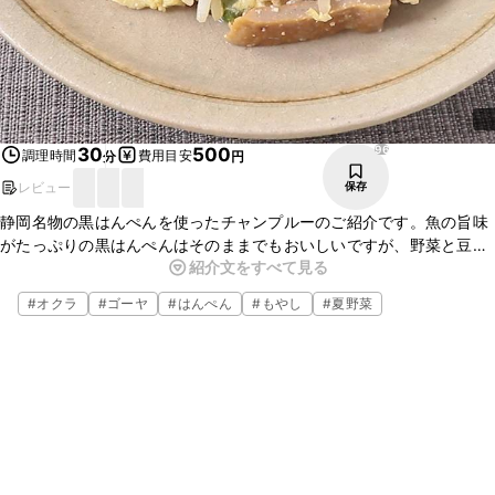
96
30
500
調理時間
費用目安
分
円
レビュー
保存
静岡名物の黒はんぺんを使ったチャンプルーのご紹介です。魚の旨味
がたっぷりの黒はんぺんはそのままでもおいしいですが、野菜と豆腐
紹介文をすべて見る
を加えて炒めるとまた違った味わいを楽しめます。お酒のお供にもよ
く合います。ぜひお試しください。
#
オクラ
#
ゴーヤ
#
はんぺん
#
もやし
#
夏野菜