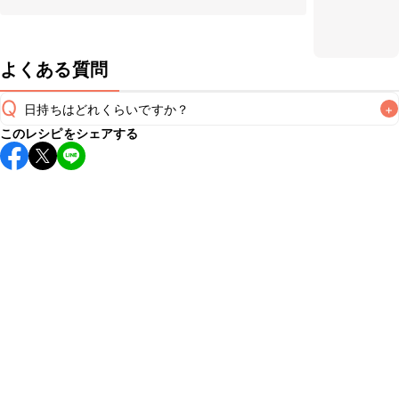
よくある質問
Q
日持ちはどれくらいですか？
+
このレシピをシェアする
保存期間は冷蔵で翌日中が目安です。なるべくお早めにお召
し上がりください。

A
※日持ちは目安です。
こちら
の注意事項をご確認の上、正し