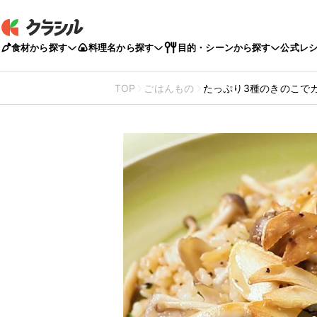
食材から探す
料理名から探す
目的・シーンから探す
公式レ
TOP
ごはんもの
たっぷり3種のきのこで