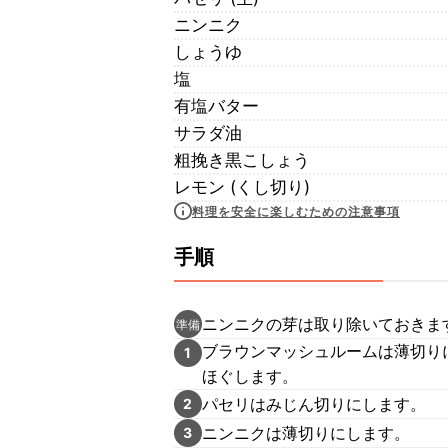
ニンニク
しょうゆ
塩
有塩バター
サラダ油
粗挽き黒こしょう
レモン (くし切り)
料理を安全に楽しむための注意事項
手順
ニンニクの芽は取り除いておきま
準備
ブラウンマッシュルームは薄切り
1
ほぐします。
パセリはみじん切りにします。
2
ニンニクは薄切りにします。
3