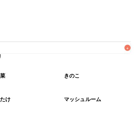
+
リ
なるべくお早めにお召し上がりください。

野菜
きのこ
いたけ
マッシュルーム