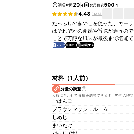
20
500
調理時間
費用目安
分
円
4.48
(
123
)
たっぷりのきのこを使った、ガーリ
はそれぞれの食感や旨味が違うので
ことで芳醇な風味が最後まで堪能で
印刷する
シェア
ポスト
材料
（
1人前
）
分量の調整
人数に合わせて分量を調整できます。料理の時間
ごはん
ブラウンマッシュルーム
しめじ
まいたけ
パセリ (生)