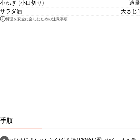
小ねぎ (小口切り)
適量
サラダ油
大さじ1
料理を安全に楽しむための注意事項
手順
カツオにまんべんなく(A)を振り10分程置いたら、キッチ