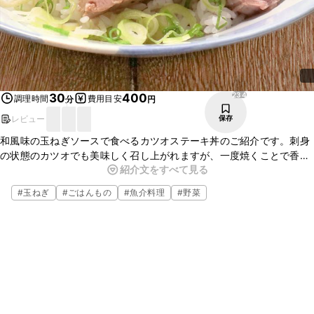
234
30
400
調理時間
費用目安
分
円
レビュー
保存
和風味の玉ねぎソースで食べるカツオステーキ丼のご紹介です。刺身
の状態のカツオでも美味しく召し上がれますが、一度焼くことで香ば
紹介文をすべて見る
しくなり美味しいですよ。玉ねぎソースがカツオステーキとごはんに
良く合います。是非お試しください。
#
玉ねぎ
#
ごはんもの
#
魚介料理
#
野菜