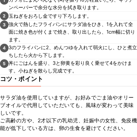
1
ンペーパーで余分な水分を拭き取ります。
玉ねぎをおろし金ですり下ろします。
2
強火で熱したフライパンにサラダ油をひき、1を入れて全
3
面に焼き色が付くまで焼き、取り出したら、1cm幅に切り
ます。
3のフライパンに2、めんつゆを入れて弱火にし、ひと煮立
4
ちしたら火から下します。
丼にごはんを盛り、3と卵黄を彩り良く乗せて4をかけま
5
す。小ねぎを散らし完成です。
コツ・ポイント
サラダ油を使用していますが、お好みでごま油やオリー
ブオイルで代用していただいても、風味が変わって美味
しいです。

ご高齢の方や、2才以下の乳幼児、妊娠中の女性、免疫機
能が低下している方は、卵の生食を避けてください。