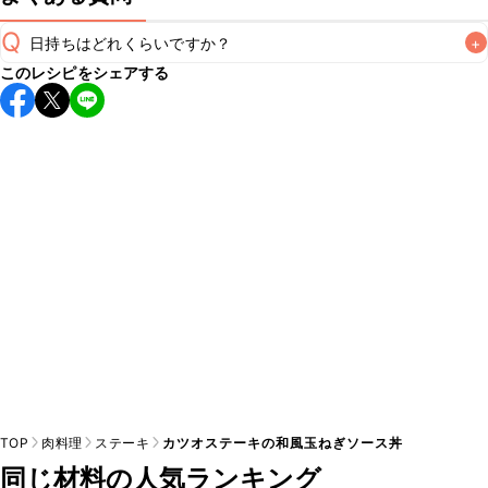
Q
日持ちはどれくらいですか？
+
このレシピをシェアする
こちらのレシピは出来たてをお召し上がりいただくことをお
すすめします。

A
※日持ちは目安です。
こちら
の注意事項をご確認の上、正し
TOP
肉料理
ステーキ
カツオステーキの和風玉ねぎソース丼
同じ材料の人気ランキング