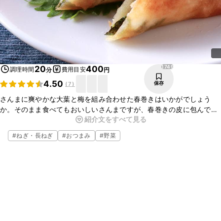
1749
20
400
調理時間
費用目安
分
円
4.50
保存
(
7
)
さんまに爽やかな大葉と梅を組み合わせた春巻きはいかがでしょう
か。そのまま食べてもおいしいさんまですが、春巻きの皮に包んでカ
紹介文をすべて見る
リッと揚げると、いつもと違うおいしさが味わえます。お酒のおつま
みにもぴったりの一品ですよ。ぜひお試しくださいね。
#
ねぎ・長ねぎ
#
おつまみ
#
野菜