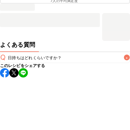
7
人の平均満足度
よくある質問
Q
日持ちはどれくらいですか？
+
このレシピをシェアする
保存期間は冷蔵で翌日中が目安です。なるべくお早めにお召
し上がりください。

A
※日持ちは目安です。
こちら
の注意事項をご確認の上、正し