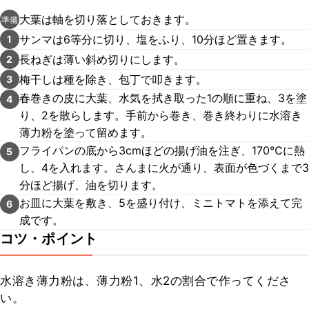
大葉は軸を切り落としておきます。
準備
サンマは6等分に切り、塩をふり、10分ほど置きます。
1
長ねぎは薄い斜め切りにします。
2
梅干しは種を除き、包丁で叩きます。
3
春巻きの皮に大葉、水気を拭き取った1の順に重ね、3を塗
4
り、2を散らします。手前から巻き、巻き終わりに水溶き
薄力粉を塗って留めます。
フライパンの底から3cmほどの揚げ油を注ぎ、170℃に熱
5
し、4を入れます。さんまに火が通り、表面が色づくまで3
分ほど揚げ、油を切ります。
お皿に大葉を敷き、5を盛り付け、ミニトマトを添えて完
6
成です。
コツ・ポイント
水溶き薄力粉は、薄力粉1、水2の割合で作ってくださ
い。
