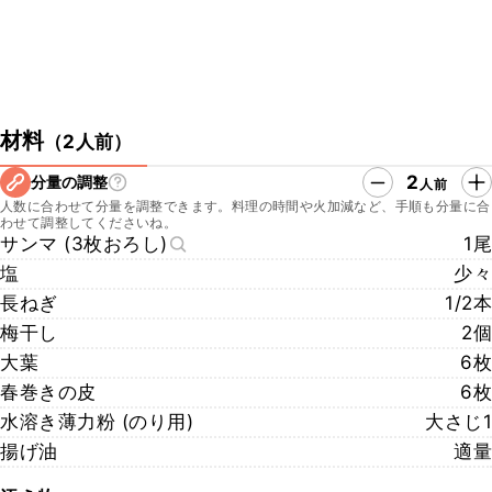
材料
（
2人前
）
2
分量の調整
人前
人数に合わせて分量を調整できます。料理の時間や火加減など、手順も分量に合
わせて調整してくださいね。
サンマ (3枚おろし)
1尾
塩
少々
長ねぎ
1/2本
梅干し
2個
大葉
6枚
春巻きの皮
6枚
水溶き薄力粉 (のり用)
大さじ1
揚げ油
適量