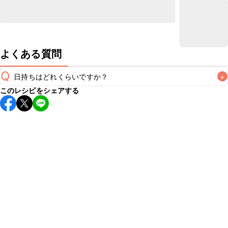
よくある質問
Q
日持ちはどれくらいですか？
+
このレシピをシェアする
保存期間は冷蔵で当日中が目安です。なるべくお早めにお召
し上がりください。

A
※日持ちは目安です。
こちら
の注意事項をご確認の上、正し