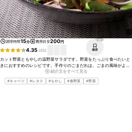
4983
15
200
調理時間
費用目安
分
円
4.35
保存
(
65
)
カット野菜ともやしの温野菜サラダです。野菜をたっぷり食べたいと
きにおすすめのレシピです。手作りのごまだれは、ごまの風味がよ
紹介文をすべて見る
く、濃厚でおいしいですよ。お肉や豆腐などをのせてアレンジする
と、ボリュームアップしますよ。ぜひお試しくださいね。
#
キャベツ
#
レタス
#
もやし
#
春野菜
#
野菜