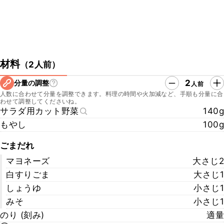
材料
（
2人前
）
2
分量の調整
人前
人数に合わせて分量を調整できます。料理の時間や火加減など、手順も分量に合
わせて調整してくださいね。
サラダ用カット野菜
140g
もやし
100g
ごまだれ
マヨネーズ
大さじ2
白すりごま
大さじ1
しょうゆ
小さじ1
みそ
小さじ1
のり (刻み)
適量