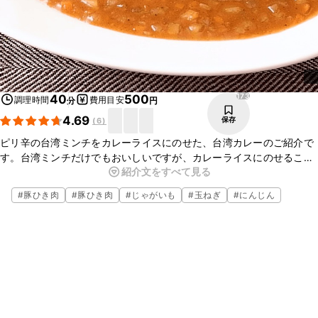
173
40
500
調理時間
費用目安
分
円
4.69
保存
(
6
)
ピリ辛の台湾ミンチをカレーライスにのせた、台湾カレーのご紹介で
す。台湾ミンチだけでもおいしいですが、カレーライスにのせること
紹介文をすべて見る
でピリッとした辛さがアクセントになり、おいしいですよ。ぜひお試
しください。
#
豚ひき肉
#
豚ひき肉
#
じゃがいも
#
玉ねぎ
#
にんじん