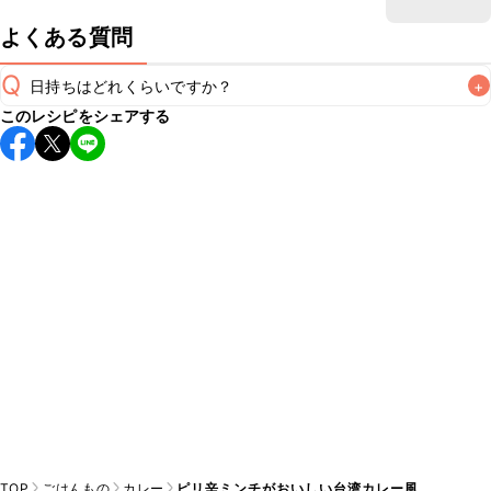
よくある質問
Q
日持ちはどれくらいですか？
+
このレシピをシェアする
保存期間は冷蔵で翌日中が目安です。なるべくお早めにお召
し上がりください。

A
※日持ちは目安です。
こちら
の注意事項をご確認の上、正し
TOP
ごはんもの
カレー
ピリ辛ミンチがおいしい台湾カレー風