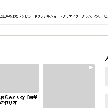
ピ
記事をよむ
レシピカード
クラシルショート
クリエイター
クラシルのサービ
もお店みたいな【白髪
】の作り方