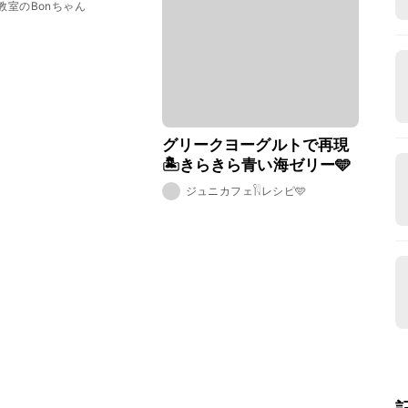
教室のBonちゃん
グリークヨーグルトで再現
🏝️きらきら青い海ゼリー🩵
ジュニカフェ𓌉𓇋レシピ🩵