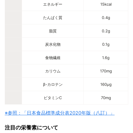
エネルギー
15kcal
たんぱく質
0.4g
脂質
0.2g
炭水化物
0.1g
食物繊維
1.6g
カリウム
170mg
β-カロテン
160μg
ビタミンC
70mg
※参照：「日本食品標準成分表2020年版（八訂）」
注目の栄養素について