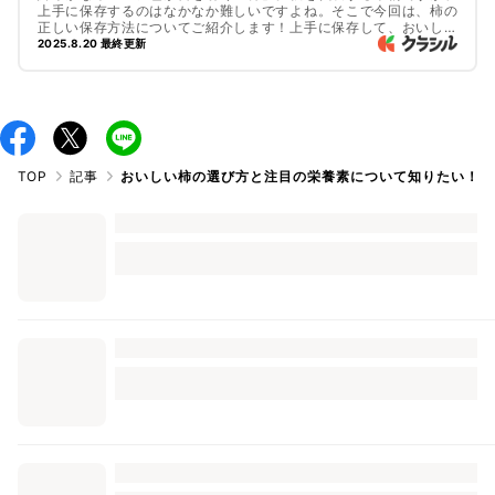
上手に保存するのはなかなか難しいですよね。そこで今回は、柿の
正しい保存方法についてご紹介します！上手に保存して、おいしさ
を長持ちさせましょう！
2025.8.20 最終更新
TOP
記事
おいしい柿の選び方と注目の栄養素について知りたい！