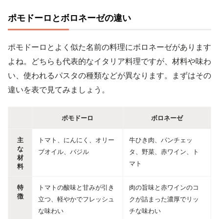
ポモドーロとボロネーゼの違い
ポモドーロとよく似た名前の料理にボロネーゼがあります
よね。どちらも代表的なイタリア料理ですが、材料や味わ
い、使われるパスタの種類などが異なります。まずはその
違いを表で見てみましょう。
ポモドーロ
ボロネーゼ
主
トマト、にんにく、オリー
牛ひき肉、パンチェッ
な
ブオイル、バジル
タ、野菜、赤ワイン、ト
材
マト
料
特
トマトの酸味と甘みが引き
肉の旨味と赤ワインのコ
徴
立つ、軽やかでフレッシュ
クが詰まった濃厚でリッ
な味わい
チな味わい