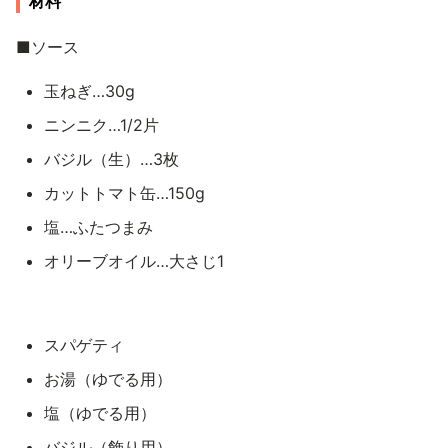
材料
■ソース
玉ねぎ…30g
ニンニク…1/2片
バジル（生）…3枚
カットトマト缶…150g
塩…ふたつまみ
オリーブオイル…大さじ1
スパゲティ
お湯（ゆでる用）
塩（ゆでる用）
バジル（飾り用）