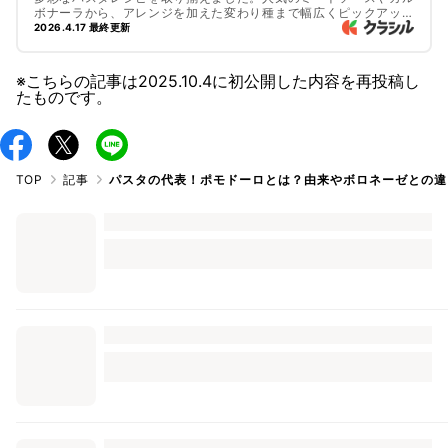
ボナーラから、アレンジを加えた変わり種まで幅広くピックアップ
しました。

2026.4.17 最終更新
忙しい毎日でも、簡単に作れるパスタは強い味方に。ぜひチェック
してみてくださいね。
※こちらの記事は
2025.10.4
に初公開した内容を再投稿し
たものです。
TOP
記事
パスタの代表！ポモドーロとは？由来やボロネーゼとの違