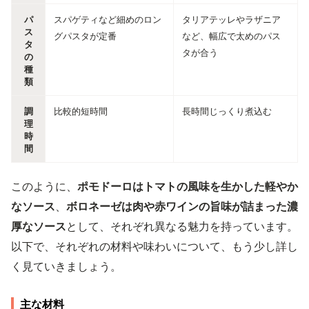
パ
スパゲティなど細めのロン
タリアテッレやラザニア
ス
グパスタが定番
など、幅広で太めのパス
タ
タが合う
の
種
類
調
比較的短時間
長時間じっくり煮込む
理
時
間
このように、
ポモドーロはトマトの風味を生かした軽やか
なソース
、
ボロネーゼは肉や赤ワインの旨味が詰まった濃
厚なソース
として、それぞれ異なる魅力を持っています。
以下で、それぞれの材料や味わいについて、もう少し詳し
く見ていきましょう。
主な材料