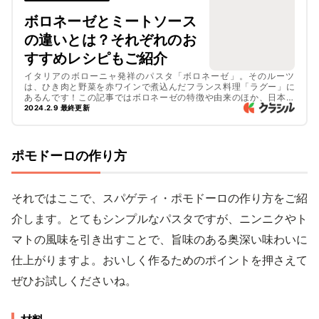
ボロネーゼとミートソース
の違いとは？それぞれのお
すすめレシピもご紹介
イタリアのボローニャ発祥のパスタ「ボロネーゼ」。そのルーツ
は、ひき肉と野菜を赤ワインで煮込んだフランス料理「ラグー」に
あるんです！この記事ではボロネーゼの特徴や由来のほか、日本の
家庭料理の定番パスタである「ミートソース」との作り方の違いに
2024.2.9 最終更新
ついても解説します。それぞれのおすすめレシピもご紹介しますの
で、ぜひ参考にしてみてくださいね。
ポモドーロの作り方
それではここで、スパゲティ・ポモドーロの作り方をご紹
介します。とてもシンプルなパスタですが、ニンニクやト
マトの風味を引き出すことで、旨味のある奥深い味わいに
仕上がりますよ。おいしく作るためのポイントを押さえて
ぜひお試しくださいね。