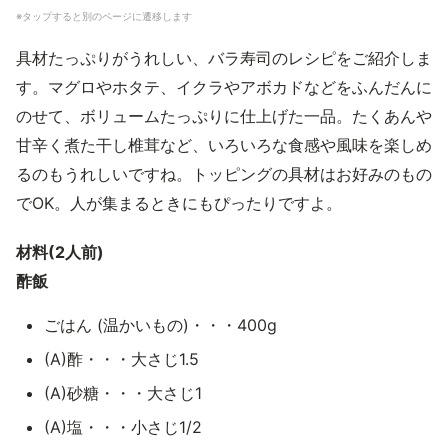
※タップすると別のページに遷移します
具材たっぷりがうれしい、バラ寿司のレシピをご紹介しま
す。マグロやホタテ、イクラやアボカドなどをふんだんに
のせて、ボリュームたっぷりに仕上げた一品。たくあんや
甘辛く煮た干し椎茸など、いろいろな食感や風味を楽しめ
るのもうれしいですね。トッピングの具材はお好みのもの
でOK。人が集まるときにもぴったりですよ。
材料(2人前)
酢飯
ごはん (温かいもの)・・・400g
(A)酢・・・大さじ1.5
(A)砂糖・・・大さじ1
(A)塩・・・小さじ1/2