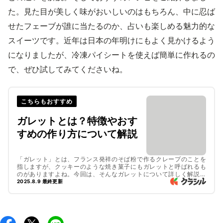
た。見た目が美しく味がおいしいのはもちろん、中に忍ば
せたフェーブが誰に当たるのか、占いも楽しめる魅力的な
スイーツです。近年は日本の年明けにもよく見かけるよう
になりましたが、冷凍パイシートを使えば簡単に作れるの
で、ぜひ試してみてくださいね。
こちらもおすすめ
ガレットとは？特徴やおす
すめの作り方について解説
「ガレット」とは、フランス発祥のそば粉で作るクレープのことを
指しますが、クッキーのような焼き菓子にもガレットと呼ばれるも
のがありますよね。今回は、そんなガレットについて詳しく解説し
ます。おすすめのレシピもご紹介するので、ぜひチェックしてみて
2025.8.9 最終更新
くださいね。