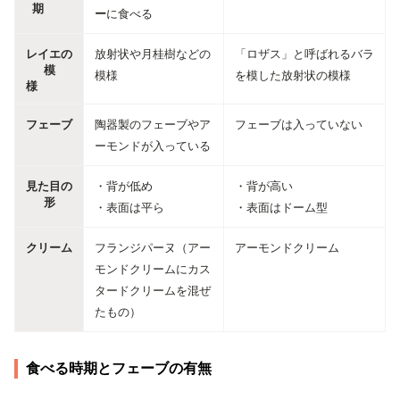
期
ー
に食べる
レイエの
放射状や月桂樹などの
「ロザス」と呼ばれるバラ
模
模様
を模した放射状の模様
様
フェーブ
陶器製のフェーブやア
フェーブは入っていない
ーモンドが入っている
見た目の
・背が低め
・背が高い
形
・表面は平ら
・表面はドーム型
クリーム
フランジパーヌ（アー
アーモンドクリーム
モンドクリームにカス
タードクリームを混ぜ
たもの）
食べる時期とフェーブの有無