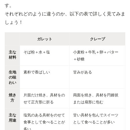
す。
それぞれどのように違うのか、以下の表で詳しく見てみま
しょう！
ガレット
クレープ
主な
そば粉＋水＋塩
小麦粉＋牛乳＋卵＋バター
材料
＋砂糖
生地
素朴で香ばしい
甘みがある
の味
わい
焼き
片面だけ焼き、具材をの
両面を焼き、具材を円錐状
方
せて正方形に折る
または扇形に包む
主な
塩気のある具材をのせて
甘い具材を包んでスイーツ
用途
食事として食べることが
として食べることが多い
多い