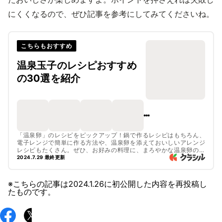
にくくなるので、ぜひ記事を参考にしてみてくださいね。
こちらもおすすめ
温泉玉子のレシピおすすめ
の30選を紹介
「温泉卵」のレシピをピックアップ！鍋で作るレシピはもちろん、
電子レンジで簡単に作る方法や、温泉卵を添えておいしいアレンジ
レシピもたくさん。ぜひ、お好みの料理に、まろやかな温泉卵のア
クセントえお添えてお召し上がりくださいね。
2024.7.29 最終更新
※こちらの記事は
2024.1.26
に初公開した内容を再投稿し
たものです。