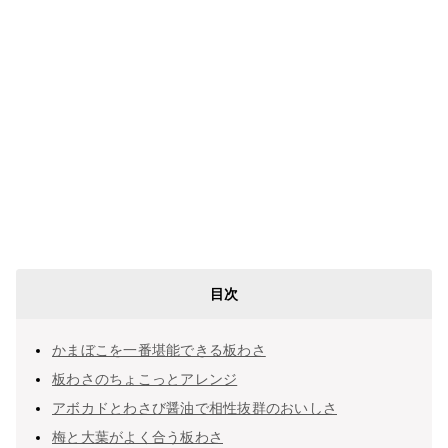
目次
かまぼこを一番堪能できる板わさ
板わさのちょこっとアレンジ
アボカドとわさび醤油で相性抜群のおいしさ
梅と大葉がよく合う板わさ