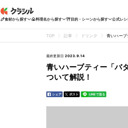
食材から探す
料理名から探す
目的・シーンから探す
公式レシ
TOP
記事
ドリンク
青いハーブ
最終更新日
2023.9.14
青いハーブティー「バ
ついて解説！
シェア
ポスト
LINEで送る