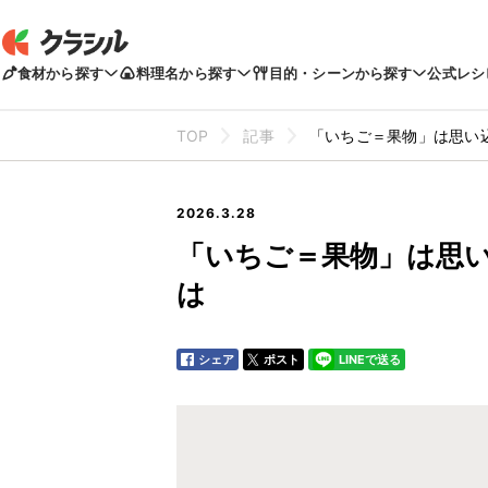
食材から探す
料理名から探す
目的・シーンから探す
公式レシ
TOP
記事
「いちご＝果物」は思い
2026.3.28
「いちご＝果物」は思
は
シェア
ポスト
LINEで送る