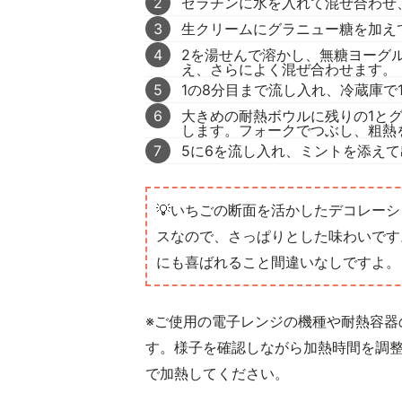
2
ゼラチンに水を入れて混ぜ合わせ
3
生クリームにグラニュー糖を加え
4
2を湯せんで溶かし、無糖ヨーグ
え、さらによく混ぜ合わせます。
5
1の8分目まで流し入れ、冷蔵庫で
6
大きめの耐熱ボウルに残りの1とグ
します。フォークでつぶし、粗熱
7
5に6を流し入れ、ミントを添え
💡いちごの断面を活かしたデコレー
スなので、さっぱりとした味わいです
にも喜ばれること間違いなしですよ。
※ご使用の電子レンジの機種や耐熱容器
す。様子を確認しながら加熱時間を調
で加熱してください。