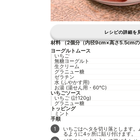
レシピの詳細を
材料
（2個分（内径9cm×高さ5.5cm
ヨーグルトムース
いちご
無糖ヨーグルト
生クリーム
グラニュー糖
ゼラチン
水 (ふやかす用)
お湯 (湯せん用・60℃)
いちごソース
いちご (計120g)
グラニュー糖
トッピング
ミント
手順
1
いちごはヘタを切り落とします。
るように4ヶ所に貼り付けます。