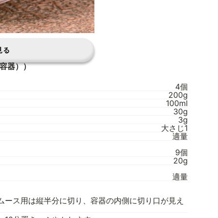
見る
の容器））
4個
200g
100ml
30g
3g
大さじ1
適量
9個
20g
適量
ムース用は縦半分に切り、容器の内側に切り口が見え