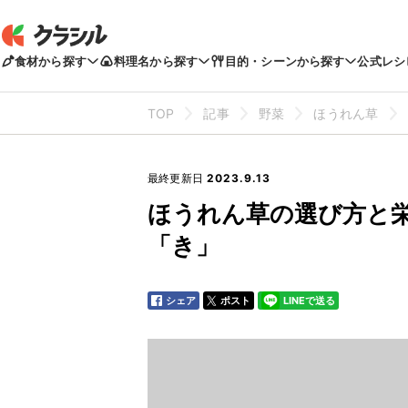
食材から探す
料理名から探す
目的・シーンから探す
公式レシ
TOP
記事
野菜
ほうれん草
最終更新日
2023.9.13
ほうれん草の選び方と
「き」
シェア
ポスト
LINEで送る