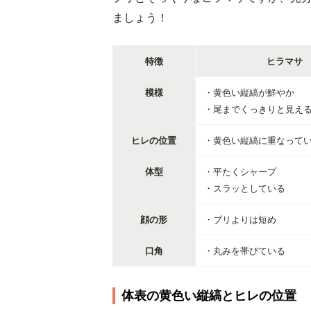
ましょう！
特徴
ヒラマサ
模様
・黄色い縦縞が鮮やか
・尾までくっきりと見え
ヒレの位置
・黄色い縦縞に重なって
体型
・平たくシャープ
・スラッとしている
顔の形
・ブリよりは短め
口角
・丸みを帯びている
体表の黄色い縦縞とヒレの位置