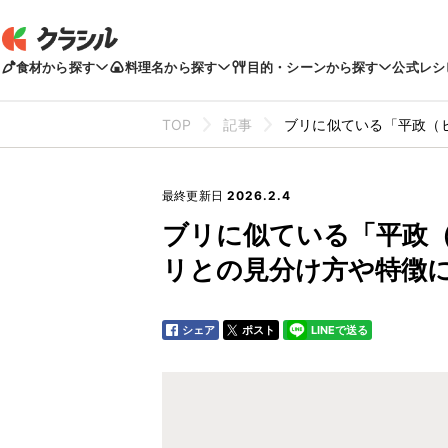
食材から探す
料理名から探す
目的・シーンから探す
公式レシ
TOP
記事
ブリに似ている「平政（
最終更新日
2026.2.4
ブリに似ている「平政
リとの見分け方や特徴
シェア
ポスト
LINEで送る