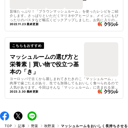
旨味たっぷり！「ブラウンマッシュルーム」を使ったレシピをご紹
介します。さっぱりといただくマリネやアヒージョ、メインにもぴ
ったりのパスタなど幅広くピックアップしました。お気に入りのレ
シピを見つけてみてくださいね。
2022.11.23 最終更新
こちらもおすすめ
マッシュルームの選び方と
栄養素｜買い物で役立つ基
本の「き」
ヨーロッパで古くから親しまれてきたきのこ「マッシュルーム」。
肉厚で歯ごたえがあり、生でも加熱してもおいしく食べられるので
人気があります。今回はそんな「マッシュルーム」に含まれる栄養
素や選び方についてご紹介します。
2023.3.30 最終更新
TOP
記事
野菜
秋野菜
マッシュルームをおいしく長持ちさせる