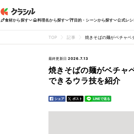
食材から探す
料理名から探す
目的・シーンから探す
公式レシ
TOP
記事
焼きそばの麺がベチャベチ
最終更新日
2026.7.13
焼きそばの麺がベチャベ
できるウラ技を紹介
シェア
ポスト
LINEで送る