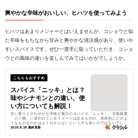
爽やかな辛味がおいしい、ヒハツを使ってみよう
ヒハツはあまりメジャーとはいえませんが、コショウと似
た辛味をもちながら甘みと爽やかな清涼感があり、使いや
すいスパイスです。ぜひ一度手に取っていただき、コショ
ウとの風味の違いを楽しんでみてはいかがでしょうか。
こちらもおすすめ
スパイス「ニッキ」とは？
味やシナモンとの違い、使
い方についても解説！
甘い香りとさわやかな辛味が魅力のスパイス「ニッキ」。京都銘菓
「八ツ橋」に使われているイメージはあるものの、具体的にどのよ
うなものなのかはよくわからないという方も多いのではないでしょ
うか。そこで今回は、ニッキの特徴や味のほか、ニッキと同じ原料
2025.8.26 最終更新
から作られるスパイス「シナモン」との違いなどをご紹介します。