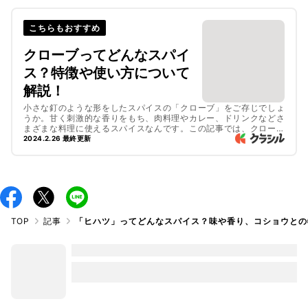
こちらもおすすめ
クローブってどんなスパイ
ス？特徴や使い方について
解説！
小さな釘のような形をしたスパイスの「クローブ」をご存じでしょ
うか。甘く刺激的な香りをもち、肉料理やカレー、ドリンクなどさ
まざまな料理に使えるスパイスなんです。この記事では、クローブ
の特徴や使い方をご紹介します。クローブを使ったおいしいレシピ
2024.2.26 最終更新
も必見ですよ。ぜひ参考にしてみてくださいね。
TOP
記事
「ヒハツ」ってどんなスパイス？味や香り、コショウとの