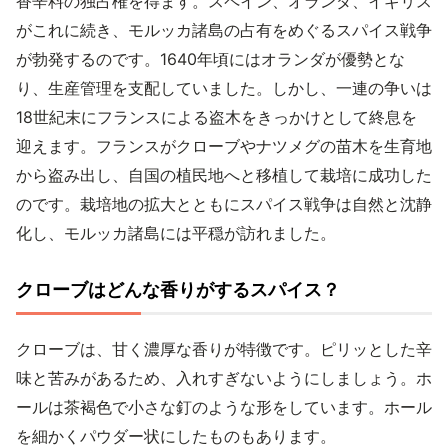
香辛料の独占権を得ます。スペイン、オランダ、イギリス
がこれに続き、モルッカ諸島の占有をめぐるスパイス戦争
が勃発するのです。1640年頃にはオランダが優勢とな
り、生産管理を支配していました。しかし、一連の争いは
18世紀末にフランスによる盗木をきっかけとして終息を
迎えます。フランスがクローブやナツメグの苗木を生育地
から盗み出し、自国の植民地へと移植して栽培に成功した
のです。栽培地の拡大とともにスパイス戦争は自然と沈静
化し、モルッカ諸島には平穏が訪れました。
クローブはどんな香りがするスパイス？
クローブは、甘く濃厚な香りが特徴です。ピリッとした辛
味と苦みがあるため、入れすぎないようにしましょう。ホ
ールは茶褐色で小さな釘のような形をしています。ホール
を細かくパウダー状にしたものもあります。