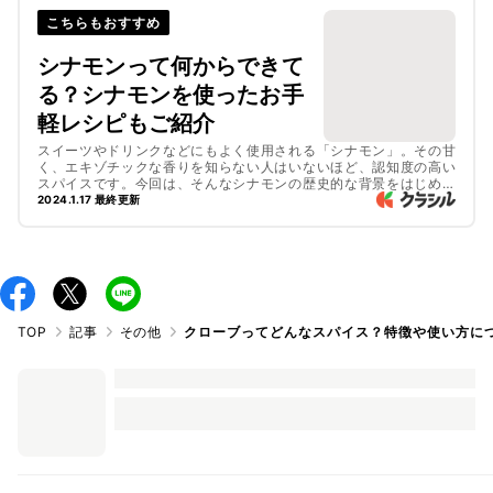
こちらもおすすめ
シナモンって何からできて
る？シナモンを使ったお手
軽レシピもご紹介
スイーツやドリンクなどにもよく使用される「シナモン」。その甘
く、エキゾチックな香りを知らない人はいないほど、認知度の高い
スパイスです。今回は、そんなシナモンの歴史的な背景をはじめ、
好きな方にはたまらないシナモンを使ったスイーツやドリンク、料
2024.1.17 最終更新
理のレシピまでご紹介します。ぜひ最後までご覧くださいね。
TOP
記事
その他
クローブってどんなスパイス？特徴や使い方に