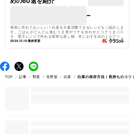
めの60選を紹介
簡単に作れておいしい！白菜を大量消費できるレシピをご紹介しま
す。ごはんがどんどん進むうま煮やツナを合わせたコクうまパス
タ、電子レンジで作れる簡単な蒸し物、冬におすすめのミルフィー
ユ鍋など、人気のレシピをたくさんピックアップしました。
2024.12.10 最終更新
TOP
記事
野菜
冬野菜
白菜
白菜の保存方法｜長持ちのコツ