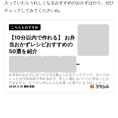
入っていたらうれしくなるおすすめのおかずばかり。ぜひ
チェックしてみてくださいね。
こちらもおすすめ
【10分以内で作れる】 お弁
当おかずレシピおすすめの
50選を紹介
お弁当のおかずにぴったりの人気レシピをピックアップ。すべての
レシピが10分以内で作れるので、忙しい朝にもパパっと作ることが
できますよ。ピーマンやにんじんを使った彩りにもうれしいレシピ
がたくさん。ぜひチェックしてみてくださいね。

2026.3.18 最終更新
お弁当として持ち運ぶ際は食中毒に配慮し、衛生的な環境下で調理
を行ってください。持ち運びの際は保冷剤をつけて冷蔵庫やなるべ
く涼しい場所に保管してください。加熱の必要があるものは必ずよ
く火を通し、しっかりと粗熱を取り、余分な汁気は切ってからお弁
当に詰めてください。