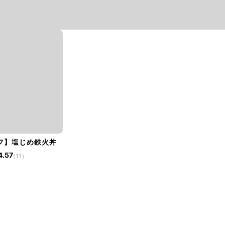
フ】塩じめ鉄火丼
4.57
(11)