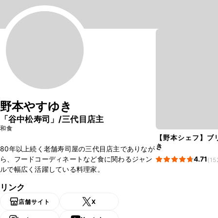
野本やすゆき
「谷中松寿司」/三代目店主
和食
【野本シェフ】ブ
き
80年以上続く老舗寿司屋の三代目店主でありなが
ら、フードコーディネートなど食に関わるジャン
4.71
(15
ルで幅広く活躍している料理家。
リンク
店舗サイト
X