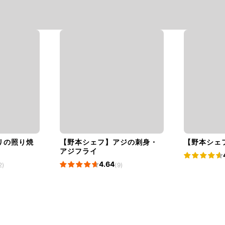
リの照り焼
【野本シェフ】アジの刺身・
【野本シェ
アジフライ
4.64
2)
(9)