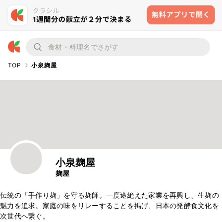
TOP
小泉麹屋
小泉麹屋
麹屋
伝統の「手作り麹」を守る麹師。一度途絶えた家業を再興し、生麹の
魅力を追求。家庭の味をリレーすることを掲げ、日本の発酵食文化を
次世代へ繋ぐ。