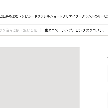
ピ
記事をよむ
レシピカード
クラシルショート
クリエイター
クラシルのサービ
炊き込みご飯・混ぜご飯
生ダコで、シンプルピンクのタコメシ。