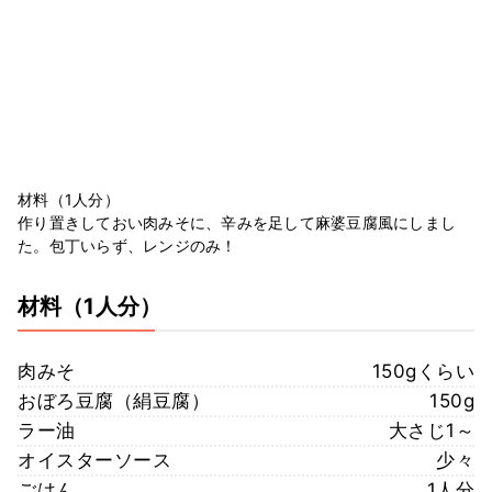
材料（1人分）
作り置きしておい肉みそに、辛みを足して麻婆豆腐風にしまし
た。包丁いらず、レンジのみ！
材料
（1人分）
肉みそ
150gくらい
おぼろ豆腐（絹豆腐）
150g
ラー油
大さじ1～
オイスターソース
少々
ごはん
1人分