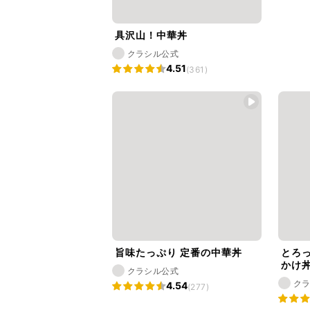
具沢山！中華丼
クラシル公式
4.51
(361)
旨味たっぷり 定番の中華丼
とろ
かけ
クラシル公式
ク
4.54
(277)