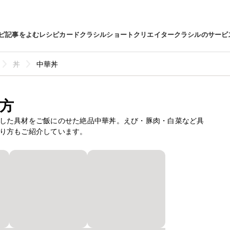
ピ
記事をよむ
レシピカード
クラシルショート
クリエイター
クラシルのサービ
丼
中華丼
方
した具材をご飯にのせた絶品中華丼。えび・豚肉・白菜など具
り方もご紹介しています。