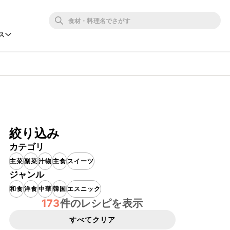
ス
絞り込み
カテゴリ
主菜
副菜
汁物
主食
スイーツ
ジャンル
和食
洋食
中華
韓国
エスニック
173
件のレシピを表示
すべてクリア