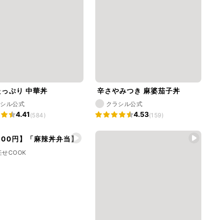
っぷり 中華丼
辛さやみつき 麻婆茄子丼
ラシル公式
クラシル公式
4.41
4.53
(584)
(159)
200円】「麻辣丼弁当】
任せCOOK