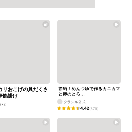
節約！めんつゆで作るカニカマ
カリおこげの具だくさ
と卵のとろ...
華餡掛け
クラシル公式
1972
4.42
(879)