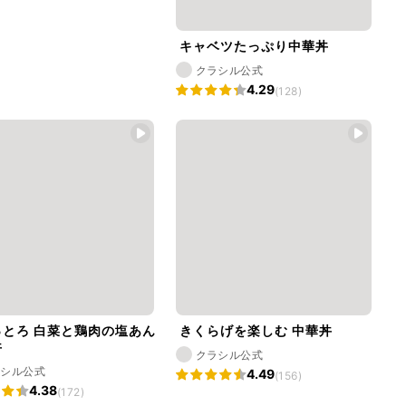
キャベツたっぷり中華丼
クラシル公式
4.29
(128)
っとろ 白菜と鶏肉の塩あん
きくらげを楽しむ 中華丼
丼
クラシル公式
ラシル公式
4.49
(156)
4.38
(172)