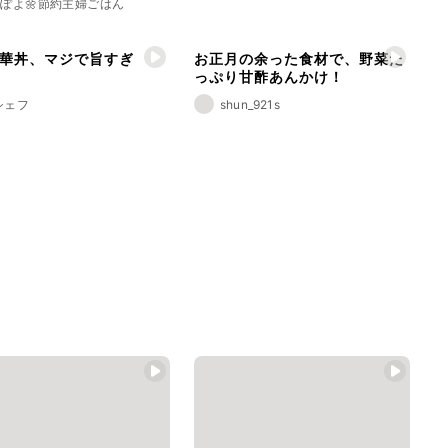
ぽよ🌼節約主婦ごはん
華丼、マジで旨すぎ
お正月の余った食材で、野菜た
っぷり甘酢あんかけ！
シェフ
shun_921s