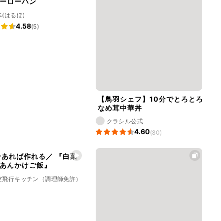
ーローハン
(はるほ)
4.58
(5)
【鳥羽シェフ】10分でとろとろ
なめ茸中華丼
クラシル公式
4.60
(80)
分あれば作れる／ 『白菜
あんかけご飯』
空飛行キッチン（調理師免許）