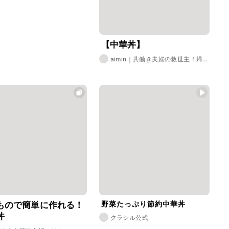
【中華丼】
aimin｜共働き夫婦の救世主！帰宅
後30分ごはん
野菜たっぷり節約中華丼
もので簡単に作れる！
丼
クラシル公式