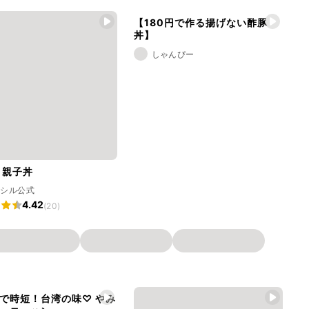
【180円で作る揚げない酢豚
丼】
しゃんぴー
リ親子丼
ラシル公式
4.42
(20)
で時短！台湾の味♡ やみ