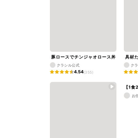
豚ロースでチンジャオロース丼
具材た
クラシル公式
ク
4.54
(355)
【1食
お