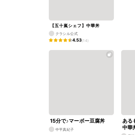
【五十嵐シェフ】中華丼
クラシル公式
4.53
(14)
15分で♪マーボー豆腐丼
ある
中華
中平真紀子