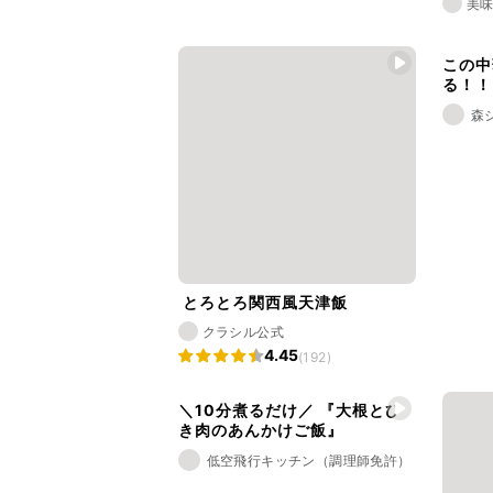
美味
この中
る！！
森
とろとろ関西風天津飯
クラシル公式
4.45
(192)
＼10分煮るだけ／ 『大根とひ
き肉のあんかけご飯』
低空飛行キッチン（調理師免許）