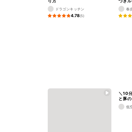
り方
つきル
ドラゴンキッチン
春歩
4.78
(5)
＼10
と豚の
低