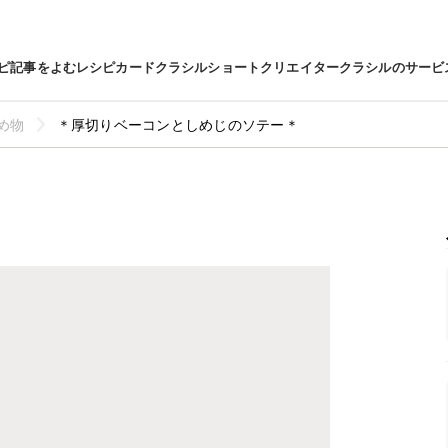
ピ
記事をよむ
レシピカード
クラシルショート
クリエイター
クラシルのサービ
め物
＊厚切りベーコンとしめじのソテー＊