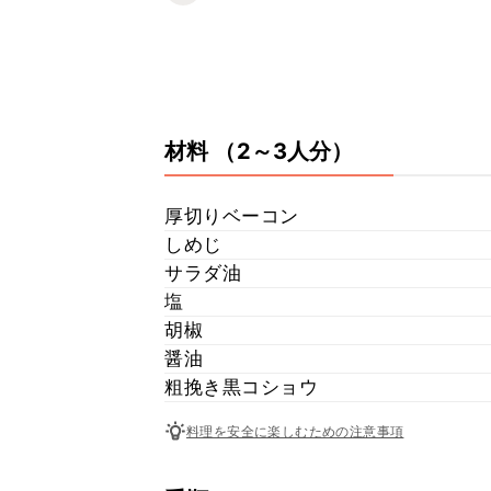
材料
（2～3人分）
厚切りベーコン
しめじ
サラダ油
塩
胡椒
醤油
粗挽き黒コショウ
料理を安全に楽しむための注意事項