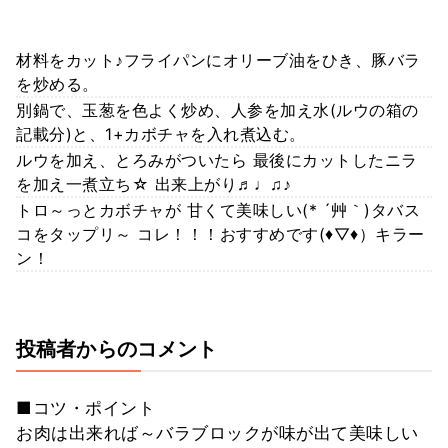
材料をカット♪フライパンにオリーブ油をひき、豚バラ
を炒める。
別鍋で、玉葱を色よく炒め、人参を加え水(ルウの箱の
記載分)と、1+カボチャを入れ煮込む。
ルウを加え、とろみがついたら 最後にカットしたニラ
を加え一煮立ち☆ 出来上がり♬♩♫♪
トロ～っとカボチャが 甘くて美味しい(* ´艸｀)タバス
コをタップリ～ コレ！！！おすすめです(♦▽♦）キラー
ン！
投稿者からのコメント
■コツ・ポイント
お肉は出来れば～バラブロックが味が出て美味しい