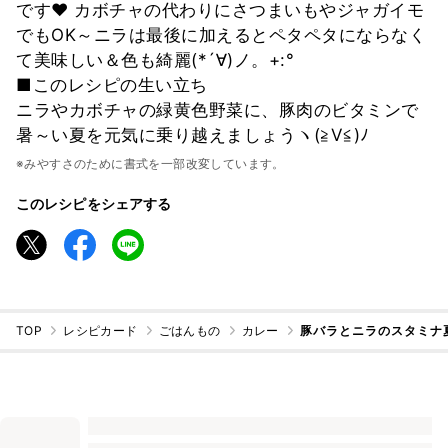
です❤ カボチャの代わりにさつまいもやジャガイモ
でもOK～ニラは最後に加えるとペタペタにならなく
て美味しい＆色も綺麗(*´∀)ノ。+:°
■このレシピの生い立ち
ニラやカボチャの緑黄色野菜に、豚肉のビタミンで
暑～い夏を元気に乗り越えましょうヽ(≧V≦)ﾉ
※みやすさのために書式を一部改変しています。
このレシピをシェアする
TOP
レシピカード
ごはんもの
カレー
豚バラとニラのスタミナ