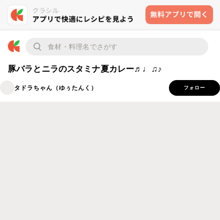
豚バラとニラのスタミナ夏カレー♬♩♫♪
タドラちゃん（ゆぅたんく）
フォロー