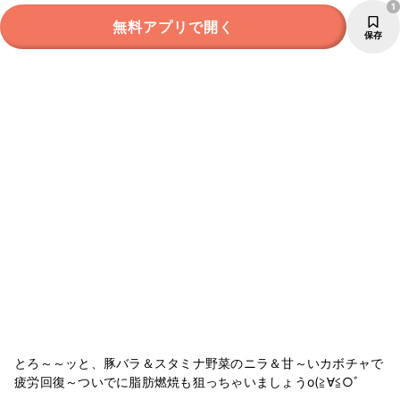
1
無料アプリで開く
保存
とろ～～ッと、豚バラ＆スタミナ野菜のニラ＆甘～いカボチャで
疲労回復～ついでに脂肪燃焼も狙っちゃいましょうo(≧∀≦○ﾞ