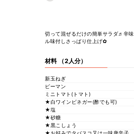
切って混ぜるだけの簡単サラダ♬辛味
ル味付しさっぱり仕上げ✿
材料
（2人分）
新玉ねぎ
ピーマン
ミニトマト(トマト)
★白ワインビネガー(酢でも可)
★塩
★砂糖
★黒こしょう
★お好みでタバスコ又は一味唐辛子