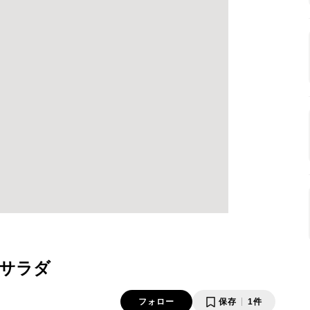
サラダ
フォロー
保存
1件