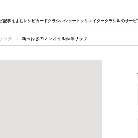
ピ
記事をよむ
レシピカード
クラシルショート
クリエイター
クラシルのサービ
サラダ
新玉ねぎのノンオイル簡単サラダ