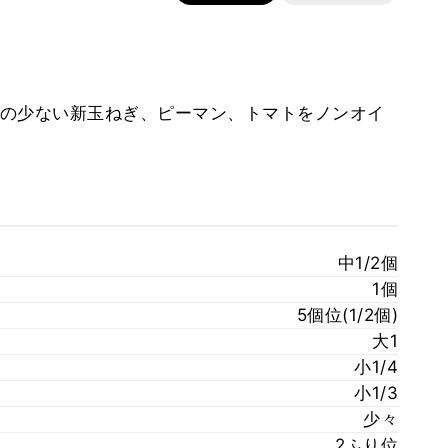
の少ない新玉ねぎ、ピーマン、トマトをノンオイ
中1/2個
1個
5個位(1/2個)
大1
小1/4
小1/3
少々
2ふり位