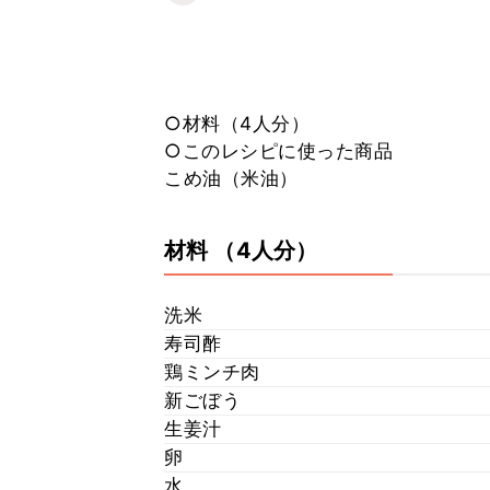
○材料（4人分）
○このレシピに使った商品
こめ油（米油）
材料
（4人分）
洗米
寿司酢
鶏ミンチ肉
新ごぼう
生姜汁
卵
水