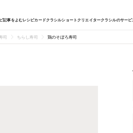
ピ
記事をよむ
レシピカード
クラシルショート
クリエイター
クラシルのサービ
寿司
ちらし寿司
鶏のそぼろ寿司