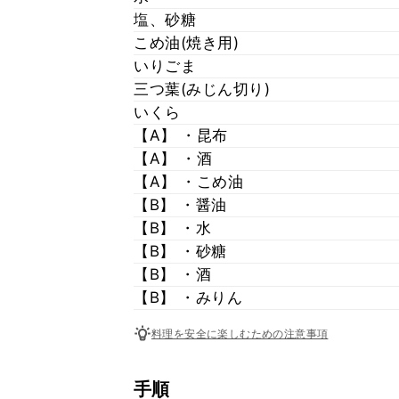
塩、砂糖
こめ油(焼き用)
いりごま
三つ葉(みじん切り)
いくら
【A】 ・昆布
【A】 ・酒
【A】 ・こめ油
【B】 ・醤油
【B】 ・水
【B】 ・砂糖
【B】 ・酒
【B】 ・みりん
料理を安全に楽しむための注意事項
手順