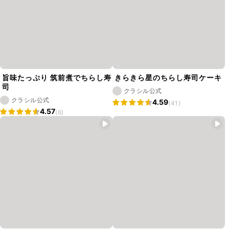
旨味たっぷり 筑前煮でちらし寿
きらきら星のちらし寿司ケーキ
司
クラシル公式
クラシル公式
4.59
(41)
4.57
(6)