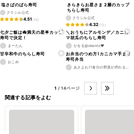
塩さばのばら寿司
きらきらお星さま 2層のカップ
ちらし寿司
クラシル公式
クラシル公式
4.51
(16)
4.32
(13)
七夕ご飯は🎋満天の星🌟カップ
＼おうちにアルモンデ／カニカ
寿司で決定！
マ胡瓜のちらし寿司
まーたん
かをる@obento❤︎
甘辛和牛のちらし寿司
お弁当のつめ方⌇カニカマ手まり
寿司弁当
おこめ
あさよわ⌇1食分の野菜が摂れるお弁当
1
/ 14ページ
関連する記事をよむ