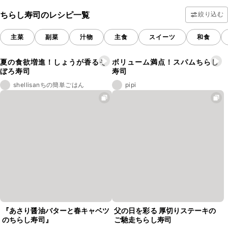
ちらし寿司のレシピ一覧
絞り込む
主菜
副菜
汁物
主食
スイーツ
和食
夏の食欲増進！しょうが香るそ
ボリューム満点！スパムちらし
ぼろ寿司
寿司
shellisanちの簡単ごはん
pipi
『あさり醤油バターと春キャベツ
父の日を彩る 厚切りステーキの
のちらし寿司』
ご馳走ちらし寿司