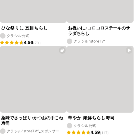
ひな祭りに 五目ちらし
お祝いに♪コロコロステーキのサ
ラダちらし
クラシル公式
クラシル"storeTV"
4.56
(70)
薬味でさっぱり♪かつおの手こね
華やか 海鮮ちらし寿司
寿司
クラシル公式
クラシル“storeTV”_スポンサー
4.59
(117)