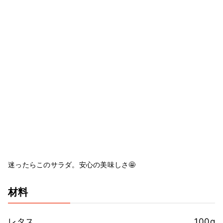
迷ったらこのサラダ。安心の美味しさ🤩
材料
レタス
100g