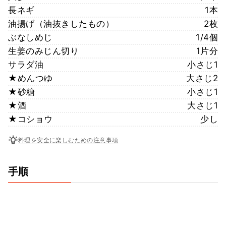
長ネギ
1本
油揚げ（油抜きしたもの）
2枚
ぶなしめじ
1/4個
生姜のみじん切り
1片分
サラダ油
小さじ1
★めんつゆ
大さじ2
★砂糖
小さじ1
★酒
大さじ1
★コショウ
少し
料理を安全に楽しむための注意事項
手順