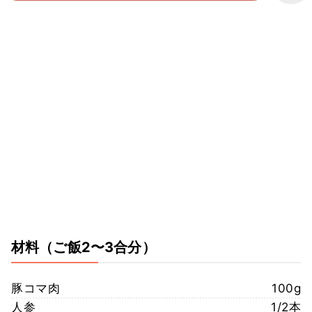
材料
（ご飯2〜3合分）
豚コマ肉
100g
人参
1/2本