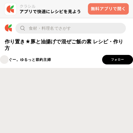
作り置き★豚と油揚げで混ぜご飯の素 レシピ・作り
方
ぐー。ゆるっと節約主婦
フォロー