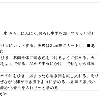
ぜ、水,おろしにんにく,おろし生姜を加えてサッと混ぜ
回り大にカットする。豚肉は2cm幅にカットし、■あ
む
油をひき、豚肉全体に焼き色をつけるように炒める。火
全体をよく混ぜる。弱めの中火にかけ、混ぜながら沸騰
け多めの油をひき、温まったら溶き卵を流し入れる。周り
ぜながら卵が行き渡るように炒める。塩,味の素,長ネ
鍋肌から醤油を入れサッと炒める
がれ！