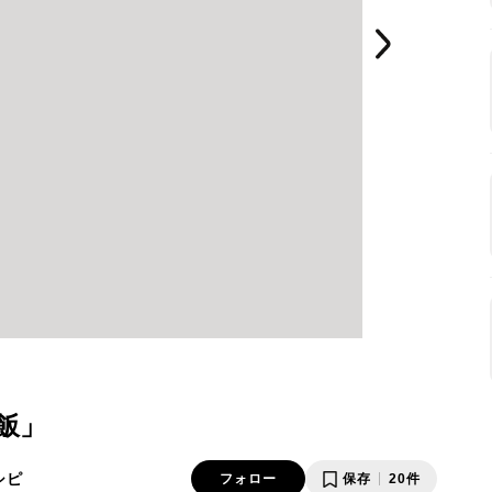
飯」
シピ
フォロー
保存
20件