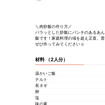
＼肉炒飯の作り方／
パラッとした炒飯にパンチのあるあん
飯です！家庭料理の域を超え正直、普
ぜひ作ってみてください☺️
材料
（2人分）
温かいご飯
ナルト
長ネギ
卵
塩
味の素