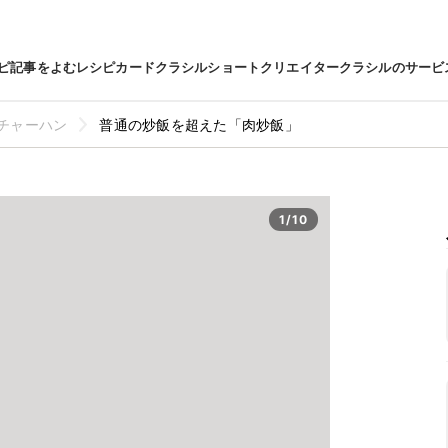
ピ
記事をよむ
レシピカード
クラシルショート
クリエイター
クラシルのサービ
チャーハン
普通の炒飯を超えた「肉炒飯」
1/10