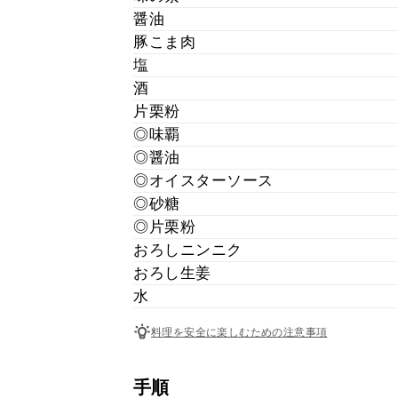
醤油
豚こま肉
塩
酒
片栗粉
◎味覇
◎醤油
◎オイスターソース
◎砂糖
◎片栗粉
おろしニンニク
おろし生姜
水
料理を安全に楽しむための注意事項
手順