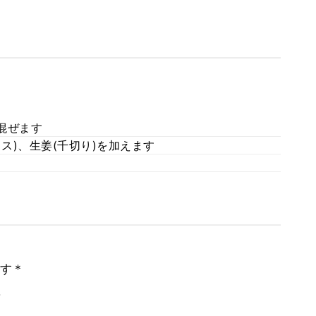
混ぜます
ス)、生姜(千切り)を加えます
す＊
。