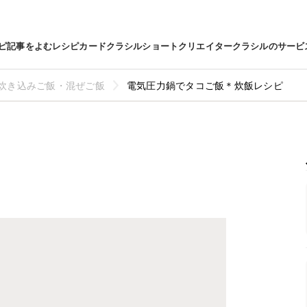
ピ
記事をよむ
レシピカード
クラシルショート
クリエイター
クラシルのサービ
炊き込みご飯・混ぜご飯
電気圧力鍋でタコご飯＊炊飯レシピ